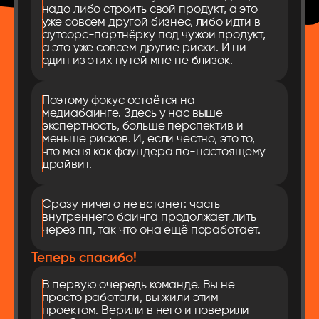
надо либо строить свой продукт, а это
уже совсем другой бизнес, либо идти в
аутсорс-партнёрку под чужой продукт,
а это уже совсем другие риски. И ни
один из этих путей мне не близок.
Поэтому фокус остаётся на
медиабаинге. Здесь у нас выше
экспертность, больше перспектив и
меньше рисков. И, если честно, это то,
что меня как фаундера по-настоящему
драйвит.
Сразу ничего не встанет: часть
внутреннего баинга продолжает лить
через пп, так что она ещё поработает.
Теперь спасибо!
В первую очередь команде. Вы не
просто работали, вы жили этим
проектом. Верили в него и поверили