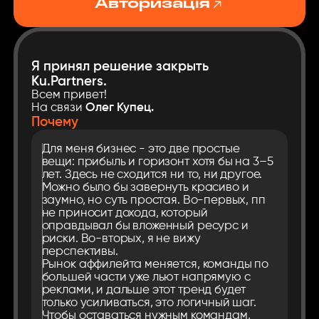
Авторизація
Я принял решение закрыть
Ku.Partners.
Всем привет!
На связи
Олег Купец.
Почему
Для меня бизнес - это две простые
вещи: прибыль и горизонт хотя бы на 3–5
лет. Здесь не сходится ни то, ни другое.
Можно было бы завернуть красиво и
заумно, но суть простая. Во-первых, пп
не приносит дохода, который
оправдывал бы вложенный ресурс и
риски. Во-вторых, я не вижу
перспективы.
Рынок аффилейта меняется, команды по
большей части уже льют напрямую с
реклами, и дальше этот тренд будет
только усиливаться, это логичный шаг.
Чтобы оставаться нужным командам,